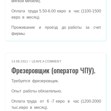
мягкой мебели).
Оплата труда 5.50-6.00 евро в час (1100-1500
евро в месяц).
Проживание и проезд до работы за счет
фирмы.
O
14.09.2021
LEAVE A COMMENT
N
Фрезеровщик (оператор ЧПУ).
Ф
Р
Е
Требуется фрезеровщик.
З
Е
Опыт работы обязательно.
Р
О
Оплата труда от 6 -7 евро в час (1200-2000
В
тыс.евро в месяц).
Щ