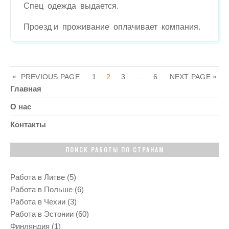
Спец одежда выдается.
Р
И
Ц
Проезд и проживание оплачивает компания.
Ы
.
П
«
P
P
P
P
»
PREVIOUS PAGE
1
2
3
…
6
NEXT PAGE
A
A
A
A
Главная
G
G
G
G
а
E
E
E
E
О нас
г
Контакты
и
ПОИСК РАБОТЫ ПО СТРАНАМ
н
Работа в Литве
(5)
а
Работа в Польше
(6)
Работа в Чехии
(3)
ц
Работа в Эстонии
(60)
Финляндия
(1)