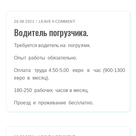
.
O
26.08.2021
LEAVE A COMMENT
N
Водитель погрузчика.
В
О
Д
Требуется водитель на погрузчик.
И
Т
Опыт работы обязательно.
Е
Л
Оплата труда 4.50-5.00 евро в час (900-1300
Ь
евро в месяц).
П
О
180-250 рабочих часов в месяц.
Г
Р
У
Проезд и проживание бесплатно.
З
Ч
И
К
А