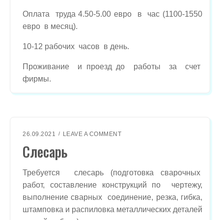
О
Оплата труда 4.50-5.00 евро в час (1100-1550
Й
евро в месяц).
Щ
И
К
10-12 рабочих часов в день.
.
Проживание и проезд до работы за счет
фирмы.
O
26.09.2021
LEAVE A COMMENT
N
Слесарь
С
Л
Е
Требуется слесарь (подготовка сварочных
С
работ, составление конструкций по чертежу,
А
выполнение сварных соединение, резка, гибка,
Р
Ь
штамповка и распиловка металлических деталей