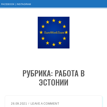
FACEBOOK
|
INSTAGRAM
S
k
i
p
t
o
c
o
n
t
РУБРИКА:
РАБОТА В
e
n
ЭСТОНИИ
t
O
26.09.2021
LEAVE A COMMENT