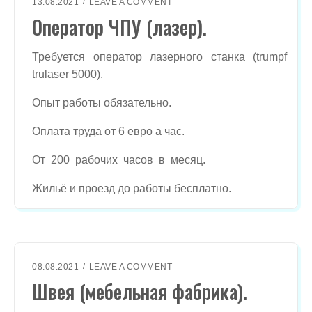
.
O
13.08.2021
LEAVE A COMMENT
N
Оператор ЧПУ (лазер).
О
П
Е
Требуется оператор лазерного станка (trumpf
Р
trulaser 5000).
А
Т
Опыт работы обязательно.
О
Р
Оплата труда от 6 евро а час.
Ч
П
От 200 рабочих часов в месяц.
У
(
Л
Жильё и проезд до работы бесплатно.
А
З
Е
Р
)
.
O
08.08.2021
LEAVE A COMMENT
N
Швея (мебельная фабрика).
Ш
В