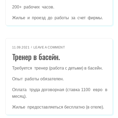
И
200+ рабочих часов.
К
(
О
Жилье и проезд до работы за счет фирмы.
П
Е
Р
А
Т
O
О
11.09.2021
LEAVE A COMMENT
N
Р
Тренер в басейн.
Т
Ч
Р
П
Е
У
Требуется тренер (работа с детьми) в басейн.
Н
)
Е
.
Опыт работы обязателен.
Р
В
Оплата труда договорная (ставка 1100 евро в
Б
месяц).
А
С
Жилье предоставляеться бесплатно (в отеле).
Е
Й
Н