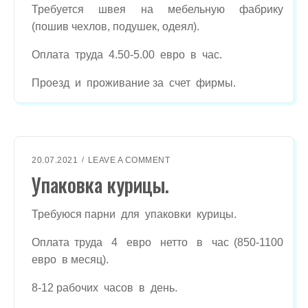
Е
Требуется швея на мебельную фабрику
Я
(пошив чехлов, подушек, одеял).
(
М
Оплата труда 4.50-5.00 евро в час.
Е
Б
Проезд и проживание за счет фирмы.
Е
Л
Ь
Н
А
Я
O
20.07.2021
LEAVE A COMMENT
Ф
N
Упаковка курицы.
А
У
Б
П
Р
А
Требуюся парни для упаковки курицы.
И
К
К
О
Оплата труда 4 евро нетто в час (850-1100
А
В
)
евро в месяц).
К
.
А
8-12 рабочих часов в день.
К
У