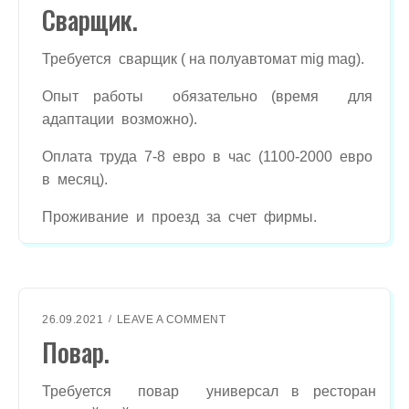
N
Сварщик.
С
В
А
Требуется сварщик ( на полуавтомат mig mag).
Р
Щ
Опыт работы обязательно (время для
И
адаптации возможно).
К
.
Оплата труда 7-8 евро в час (1100-2000 евро
в месяц).
Проживание и проезд за счет фирмы.
O
26.09.2021
LEAVE A COMMENT
N
Повар.
П
О
В
Требуется повар универсал в ресторан
А