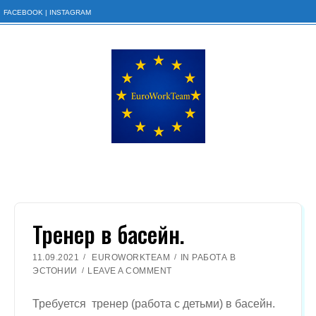
FACEBOOK
|
INSTAGRAM
S
k
i
p
t
o
c
o
n
t
e
Тренер в басейн.
n
t
11.09.2021
EUROWORKTEAM
IN
РАБОТА В
O
ЭСТОНИИ
LEAVE A COMMENT
N
Т
Требуется тренер (работа с детьми) в басейн.
Р