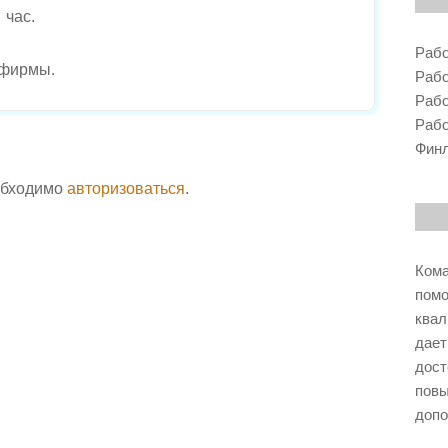
Я
 час.
(
М
Рабо
 фирмы.
Е
Рабо
Б
Рабо
Е
Рабо
Л
Ь
Фин
Н
А
обходимо
авторизоваться
.
Я
Ф
А
Б
Ко
Р
помо
И
К
ква
А
дае
)
дост
.
пов
допо