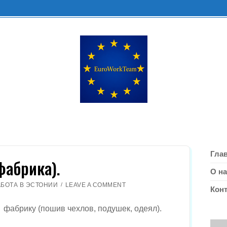
Гла
фабрика).
О на
O
АБОТА В ЭСТОНИИ
LEAVE A COMMENT
Кон
N
Ш
фабрику (пошив чехлов, подушек, одеял).
В
Е