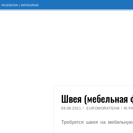
FACEBOOK
|
INSTAGRAM
S
k
i
p
t
o
c
o
n
t
e
Швея (мебельная 
n
t
08.08.2021
EUROWORKTEAM
IN
Р
Требуется швея на мебельную 