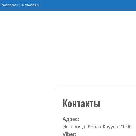
FACEBOOK
|
INSTAGRAM
S
k
i
p
t
o
c
o
n
t
e
n
Контакты
t
Адрес:
Эстония, г. Кейла Крууса 21-06
Viber: